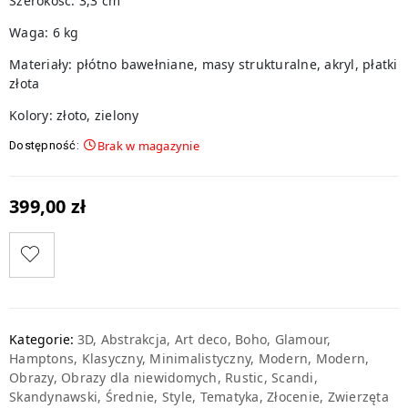
Szerokość: 3,3 cm
Waga: 6 kg
Materiały: płótno bawełniane, masy strukturalne, akryl, płatki
złota
Kolory: złoto, zielony
Brak w magazynie
Dostępność:
399,00
zł
Kategorie:
3D
,
Abstrakcja
,
Art deco
,
Boho
,
Glamour
,
Hamptons
,
Klasyczny
,
Minimalistyczny
,
Modern
,
Modern
,
Obrazy
,
Obrazy dla niewidomych
,
Rustic
,
Scandi
,
Skandynawski
,
Średnie
,
Style
,
Tematyka
,
Złocenie
,
Zwierzęta