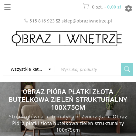
0
-
0,00
zł
515 816 923
sklep@obraziwnetrze.pl
Wszystkie kategorie
OBRAZ PIÓRA PŁATKI ZŁOTA
BUTELKOWA ZIELEŃ STRUKTURALNY
100X75CM
Strona główna
›
Tematyka
›
Zwierzęta
›
Obraz
Pióra płatki złota butelkowa zieleń strukturalny
100x75cm