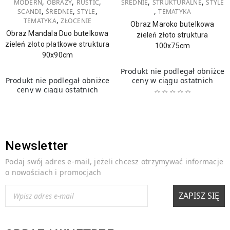
,
,
,
,
,
MODERN
OBRAZY
RUSTIC
ŚREDNIE
STRUKTURALNE
STYLE
,
,
,
,
SCANDI
ŚREDNIE
STYLE
TEMATYKA
,
TEMATYKA
ZŁOCENIE
Obraz Maroko butelkowa
Obraz Mandala Duo butelkowa
zieleń złoto struktura
zieleń złoto płatkowe struktura
100x75cm
90x90cm
Produkt nie podlegał obniżce
Produkt nie podlegał obniżce
ceny w ciągu ostatnich
ceny w ciągu ostatnich
499,00
zł
449,00
zł
Newsletter
Podaj swój adres e-mail, jeżeli chcesz otrzymywać informacje
o nowościach i promocjach