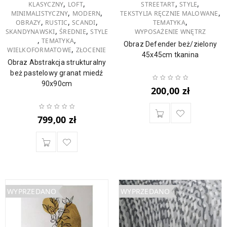
,
,
,
,
KLASYCZNY
LOFT
STREETART
STYLE
,
,
,
MINIMALISTYCZNY
MODERN
TEKSTYLIA RĘCZNIE MALOWANE
,
,
,
,
OBRAZY
RUSTIC
SCANDI
TEMATYKA
,
,
SKANDYNAWSKI
ŚREDNIE
STYLE
WYPOSAŻENIE WNĘTRZ
,
,
TEMATYKA
Obraz Defender beż/zielony
,
WIELKOFORMATOWE
ZŁOCENIE
45x45cm tkanina
Obraz Abstrakcja strukturalny
beż pastelowy granat miedź
90x90cm
200,00
zł
799,00
zł
WYPRZEDANO
WYPRZEDANO