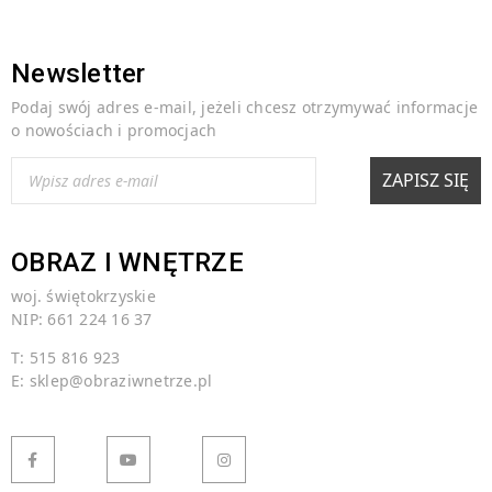
Newsletter
Podaj swój adres e-mail, jeżeli chcesz otrzymywać informacje
o nowościach i promocjach
OBRAZ I WNĘTRZE
woj. świętokrzyskie
NIP: 661 224 16 37
T: 515 816 923
E:
sklep@obraziwnetrze.pl