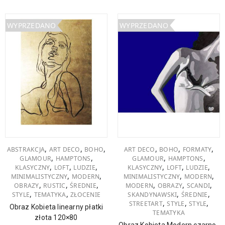
WYPRZEDANO
WYPRZEDANO
,
,
,
,
,
,
ABSTRAKCJA
ART DECO
BOHO
ART DECO
BOHO
FORMATY
,
,
,
,
GLAMOUR
HAMPTONS
GLAMOUR
HAMPTONS
,
,
,
,
,
,
KLASYCZNY
LOFT
LUDZIE
KLASYCZNY
LOFT
LUDZIE
,
,
,
,
MINIMALISTYCZNY
MODERN
MINIMALISTYCZNY
MODERN
,
,
,
,
,
,
OBRAZY
RUSTIC
ŚREDNIE
MODERN
OBRAZY
SCANDI
,
,
,
,
STYLE
TEMATYKA
ZŁOCENIE
SKANDYNAWSKI
ŚREDNIE
,
,
,
STREETART
STYLE
STYLE
Obraz Kobieta linearny płatki
TEMATYKA
złota 120×80
Obraz Kobieta Modern czarno-