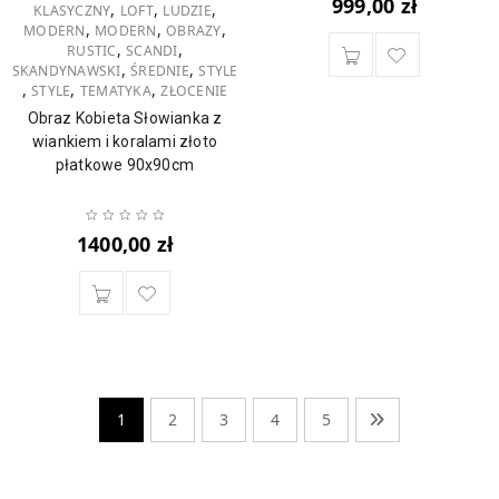
999,00
zł
,
,
,
KLASYCZNY
LOFT
LUDZIE
,
,
,
MODERN
MODERN
OBRAZY
,
,
RUSTIC
SCANDI
,
,
SKANDYNAWSKI
ŚREDNIE
STYLE
,
,
,
STYLE
TEMATYKA
ZŁOCENIE
Obraz Kobieta Słowianka z
wiankiem i koralami złoto
płatkowe 90x90cm
1400,00
zł
1
2
3
4
5