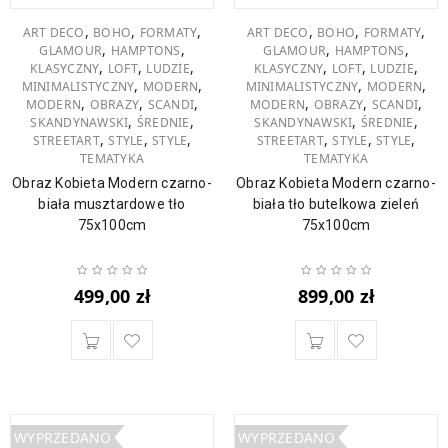
,
,
,
,
,
,
ART DECO
BOHO
FORMATY
ART DECO
BOHO
FORMATY
,
,
,
,
GLAMOUR
HAMPTONS
GLAMOUR
HAMPTONS
,
,
,
,
,
,
KLASYCZNY
LOFT
LUDZIE
KLASYCZNY
LOFT
LUDZIE
,
,
,
,
MINIMALISTYCZNY
MODERN
MINIMALISTYCZNY
MODERN
,
,
,
,
,
,
MODERN
OBRAZY
SCANDI
MODERN
OBRAZY
SCANDI
,
,
,
,
SKANDYNAWSKI
ŚREDNIE
SKANDYNAWSKI
ŚREDNIE
,
,
,
,
,
,
STREETART
STYLE
STYLE
STREETART
STYLE
STYLE
TEMATYKA
TEMATYKA
Obraz Kobieta Modern czarno-
Obraz Kobieta Modern czarno-
biała musztardowe tło
biała tło butelkowa zieleń
75x100cm
75x100cm
499,00
zł
899,00
zł
WYPRZEDANO
WYPRZEDANO