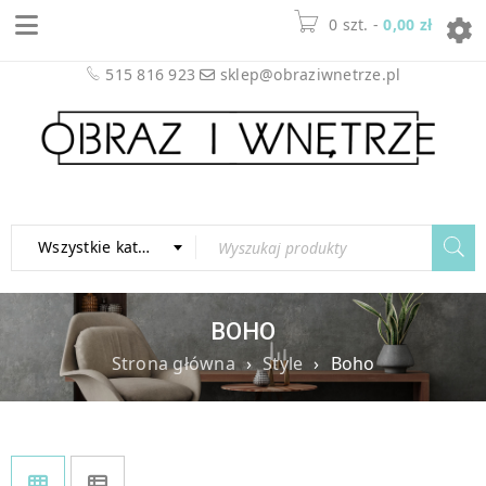
0
-
0,00
zł
515 816 923
sklep@obraziwnetrze.pl
Wszystkie kategorie
BOHO
Strona główna
›
Style
›
Boho