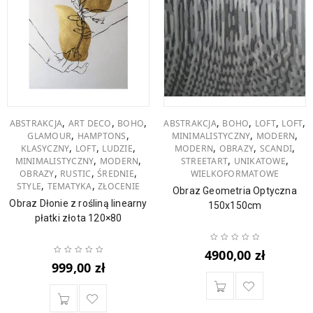
,
,
,
,
,
,
,
ABSTRAKCJA
ART DECO
BOHO
ABSTRAKCJA
BOHO
LOFT
LOFT
,
,
,
,
GLAMOUR
HAMPTONS
MINIMALISTYCZNY
MODERN
,
,
,
,
,
,
KLASYCZNY
LOFT
LUDZIE
MODERN
OBRAZY
SCANDI
,
,
,
,
MINIMALISTYCZNY
MODERN
STREETART
UNIKATOWE
,
,
,
OBRAZY
RUSTIC
ŚREDNIE
WIELKOFORMATOWE
,
,
STYLE
TEMATYKA
ZŁOCENIE
Obraz Geometria Optyczna
Obraz Dłonie z rośliną linearny
150x150cm
płatki złota 120×80
4900,00
zł
999,00
zł