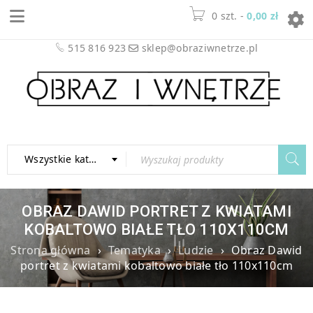
0
-
0,00
zł
515 816 923
sklep@obraziwnetrze.pl
Wszystkie kategorie
OBRAZ DAWID PORTRET Z KWIATAMI
KOBALTOWO BIAŁE TŁO 110X110CM
Strona główna
›
Tematyka
›
Ludzie
›
Obraz Dawid
portret z kwiatami kobaltowo białe tło 110x110cm