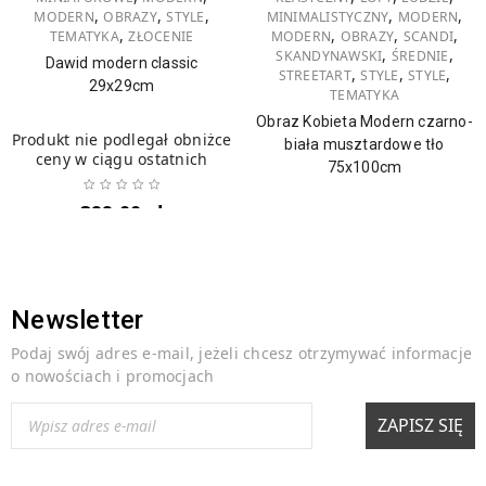
,
,
,
,
,
MODERN
OBRAZY
STYLE
MINIMALISTYCZNY
MODERN
,
,
,
,
TEMATYKA
ZŁOCENIE
MODERN
OBRAZY
SCANDI
,
,
SKANDYNAWSKI
ŚREDNIE
Dawid modern classic
,
,
,
STREETART
STYLE
STYLE
29x29cm
TEMATYKA
Obraz Kobieta Modern czarno-
Produkt nie podlegał obniżce
biała musztardowe tło
ceny w ciągu ostatnich
75x100cm
399,00
zł
Produkt nie podlegał obniżce
ceny w ciągu ostatnich
499,00
zł
Newsletter
Podaj swój adres e-mail, jeżeli chcesz otrzymywać informacje
o nowościach i promocjach