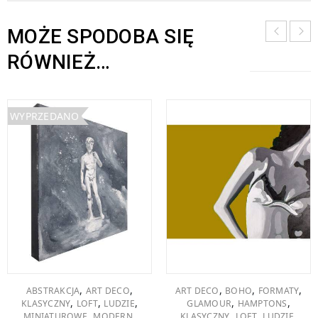
MOŻE SPODOBA SIĘ
RÓWNIEŻ…
WYPRZEDANO
,
,
,
,
,
ABSTRAKCJA
ART DECO
ART DECO
BOHO
FORMATY
,
,
,
,
,
KLASYCZNY
LOFT
LUDZIE
GLAMOUR
HAMPTONS
,
,
,
,
,
MINIATUROWE
MODERN
KLASYCZNY
LOFT
LUDZIE