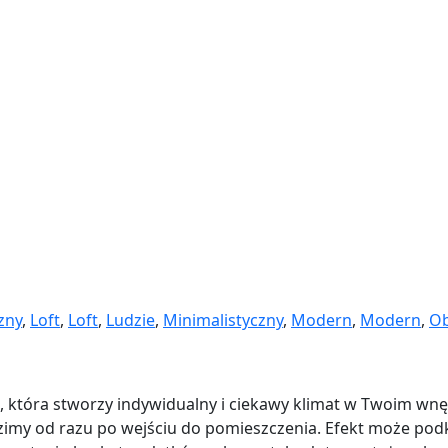
zny
,
Loft
,
Loft
,
Ludzie
,
Minimalistyczny
,
Modern
,
Modern
,
Ob
, która stworzy indywidualny i ciekawy klimat w Twoim wn
dzimy od razu po wejściu do pomieszczenia. Efekt może pod