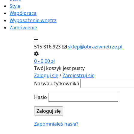
Style
Współpraca
Wyposażenie wnętrz
Zamówienie
515 816 923
sklep@obraziwnetrze.pl
0
-
0,00
zł
Twój koszyk jest pusty
Zaloguj się
/
Zarejestruj się
Nazwa użytkownika
Hasło
Zapomniałeś hasła?