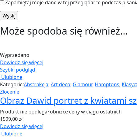
Zapamiętaj moje dane w tej przeglądarce podczas pisani
Może spodoba się również…
Wyprzedano
Dowiedz się więcej
Szybki podgląd
Ulubione
Kategorie:
Abstrakcja
,
Art deco
,
Glamour
,
Hamptons
,
Klasyc
Złocenie
Obraz Dawid portret z kwiatami sza
Produkt nie podlegał obniżce ceny w ciągu ostatnich
1599,00
zł
Dowiedz się więcej
Ulubione