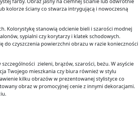
ystej farby. Obraz jasny na ciemnej ścianie lub odwrotnie
ub kolorze ściany co stwarza intrygującą i nowoczesną
 Kolorystykę stanowią odcienie bieli i szarości modnej
lonów, sypialni czy korytarzy i klatek schodowych.
ię do czyszczenia powierzchni obrazu w razie konieczności
szczególności zieleni, brązów, szarości, beżu. W asyście
ja Twojego mieszkania czy biura również w stylu
tawienie kilku obrazów w prezentowanej stylistyce co
towany obraz w promocyjnej cenie z innymi dekoracjami.
iu.