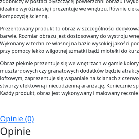
zdobniczy w postaci błyszczącej powierzchni obrazu i wykor
idealnie wyróżnia się i prezentuje we wnętrzu. Równie cie
kompozycję ścienną.
Prezentowany produkt to obraz w szczególności dedykowany 
barwie. Rozmiar obrazu jest dostosowany do wystroju wnętr
Wykonany w technice własnej na bazie wysokiej jakości pod
przy pomocy lekko wilgotnej szmatki bądź miotełki do kurz
Obraz pięknie prezentuje się we wnętrzach w gamie koloryst
musztardowych czy granatowych dodatków będzie atrakcyjn
loftowym, zaprezentuje się wspaniale na ścianach z czerwo
stworzy efektowną i niecodzienną aranżację. Koniecznie 
Każdy produkt, obraz jest wykonywany i malowany ręcznie 
Opinie (0)
Opinie