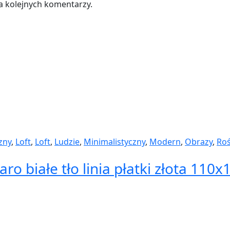
a kolejnych komentarzy.
zny
,
Loft
,
Loft
,
Ludzie
,
Minimalistyczny
,
Modern
,
Obrazy
,
Roś
ro białe tło linia płatki złota 110