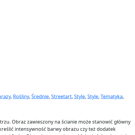
razy
,
Rośliny
,
Średnie
,
Streetart
,
Style
,
Style
,
Tematyka
,
ętrzu. Obraz zawieszony na ścianie może stanowić główny
kreślić intensywność barwy obrazu czy też dodatek