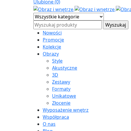
Ulubione (0)
Nowości
Promocje
Kolekcje
Obrazy
Style
Akustyczne
3D
Zestawy
Formaty
Unikatowe
Złocenie
Wyposażenie wnętrz
Współpraca
O nas
Blog