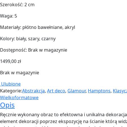
Szerokość: 2 cm
Waga: 5
Materiały: płótno bawełniane, akryl
Kolory: biały, szary, czarny
Dostępność:
Brak w magazynie
1499,00
zł
Brak w magazynie
Ulubione
Kategorie:
Abstrakcja
,
Art deco
,
Glamour
,
Hamptons
,
Klasyc
Wielkoformatowe
Opis
Ręcznie wykonany obraz to efektowna i unikalna dekoracja
element dekoracji poprzez ekspozycję na ścianie którą wi