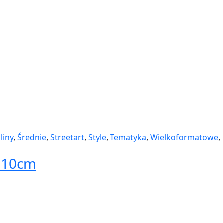
liny
,
Średnie
,
Streetart
,
Style
,
Tematyka
,
Wielkoformatowe
,
x110cm