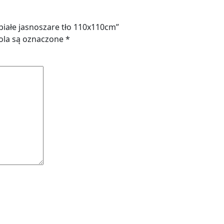
białe jasnoszare tło 110x110cm”
la są oznaczone
*