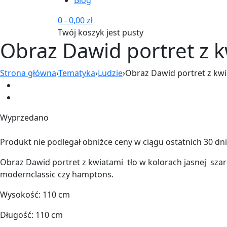
0
-
0,00
zł
Twój koszyk jest pusty
Obraz Dawid portret z k
Strona główna
›
Tematyka
›
Ludzie
›
Obraz Dawid portret z kwi
Wyprzedano
Produkt nie podlegał obniżce ceny w ciągu ostatnich 30 dni
Obraz Dawid portret z kwiatami tło w kolorach jasnej szar
modernclassic czy hamptons.
Wysokość: 110 cm
Długość: 110 cm