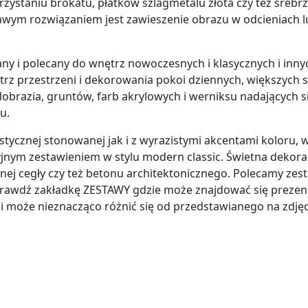
zystaniu brokatu, płatków szlagmetalu złota czy też srebrz
kawym rozwiązaniem jest zawieszenie obrazu w odcieniach l
i polecany do wnętrz nowoczesnych i klasycznych i innych.
z przestrzeni i dekorowania pokoi dziennych, większych sa
obrazia, gruntów, farb akrylowych i werniksu nadających s
u.
ycznej stonowanej jak i z wyrazistymi akcentami koloru, w 
ym zestawieniem w stylu modern classic. Świetna dekorac
nej cegły czy też betonu architektonicznego. Polecamy zes
sprawdź zakładkę ZESTAWY gdzie może znajdować się prezen
i może nieznacząco różnić się od przedstawianego na zdjęc