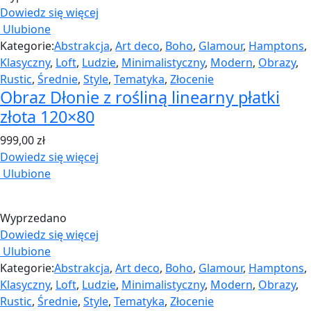
Dowiedz się więcej
Ulubione
Kategorie:
Abstrakcja
,
Art deco
,
Boho
,
Glamour
,
Hamptons
,
Klasyczny
,
Loft
,
Ludzie
,
Minimalistyczny
,
Modern
,
Obrazy
,
Rustic
,
Średnie
,
Style
,
Tematyka
,
Złocenie
Obraz Dłonie z rośliną linearny płatki
złota 120×80
999,00
zł
Dowiedz się więcej
Ulubione
Wyprzedano
Dowiedz się więcej
Ulubione
Kategorie:
Abstrakcja
,
Art deco
,
Boho
,
Glamour
,
Hamptons
,
Klasyczny
,
Loft
,
Ludzie
,
Minimalistyczny
,
Modern
,
Obrazy
,
Rustic
,
Średnie
,
Style
,
Tematyka
,
Złocenie