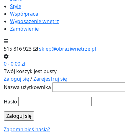
Style
Współpraca
Wyposażenie wnętrz
Zamówienie
515 816 923
sklep@obraziwnetrze.pl
0
-
0,00
zł
Twój koszyk jest pusty
Zaloguj się
/
Zarejestruj się
Nazwa użytkownika
Hasło
Zapomniałeś hasła?