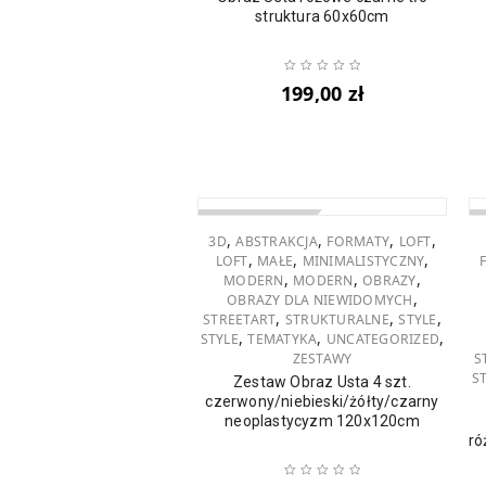
struktura 60x60cm
199,00
zł
WYPRZEDANO
W
,
,
,
,
3D
ABSTRAKCJA
FORMATY
LOFT
,
,
,
LOFT
MAŁE
MINIMALISTYCZNY
,
,
,
MODERN
MODERN
OBRAZY
,
OBRAZY DLA NIEWIDOMYCH
,
,
,
STREETART
STRUKTURALNE
STYLE
,
,
,
STYLE
TEMATYKA
UNCATEGORIZED
ZESTAWY
S
S
Zestaw Obraz Usta 4 szt.
czerwony/niebieski/żółty/czarny
neoplastycyzm 120x120cm
ró