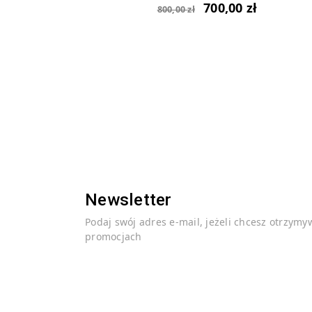
700,00
zł
800,00
zł
Newsletter
Podaj swój adres e-mail, jeżeli chcesz otrzymy
promocjach