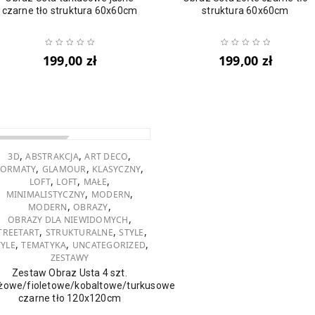
czarne tło struktura 60x60cm
struktura 60x60cm
199,00
zł
199,00
zł
YPRZEDANO
,
,
,
3D
ABSTRAKCJA
ART DECO
,
,
,
FORMATY
GLAMOUR
KLASYCZNY
,
,
,
LOFT
LOFT
MAŁE
,
,
MINIMALISTYCZNY
MODERN
,
,
MODERN
OBRAZY
,
OBRAZY DLA NIEWIDOMYCH
,
,
,
TREETART
STRUKTURALNE
STYLE
,
,
,
TYLE
TEMATYKA
UNCATEGORIZED
ZESTAWY
Zestaw Obraz Usta 4 szt.
żowe/fioletowe/kobaltowe/turkusowe
czarne tło 120x120cm