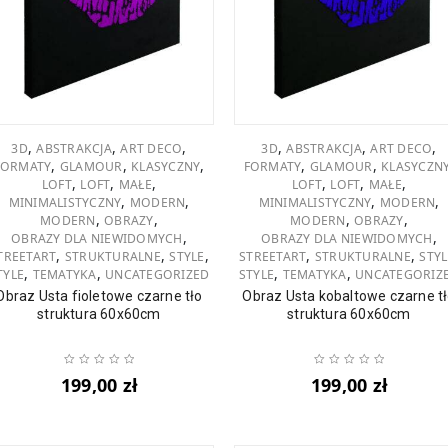
,
,
,
,
,
,
3D
ABSTRAKCJA
ART DECO
3D
ABSTRAKCJA
ART DECO
,
,
,
,
,
FORMATY
GLAMOUR
KLASYCZNY
FORMATY
GLAMOUR
KLASYCZN
,
,
,
,
,
,
LOFT
LOFT
MAŁE
LOFT
LOFT
MAŁE
,
,
,
,
MINIMALISTYCZNY
MODERN
MINIMALISTYCZNY
MODERN
,
,
,
,
MODERN
OBRAZY
MODERN
OBRAZY
,
,
OBRAZY DLA NIEWIDOMYCH
OBRAZY DLA NIEWIDOMYCH
,
,
,
,
,
TREETART
STRUKTURALNE
STYLE
STREETART
STRUKTURALNE
STYL
,
,
,
,
TYLE
TEMATYKA
UNCATEGORIZED
STYLE
TEMATYKA
UNCATEGORIZ
Obraz Usta fioletowe czarne tło
Obraz Usta kobaltowe czarne t
struktura 60x60cm
struktura 60x60cm
199,00
zł
199,00
zł