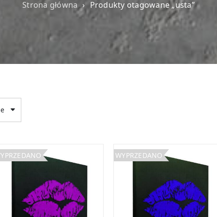
Strona główna
›
Produkty otagowane „usta”
ie
YPRZEDANO
WYPRZEDANO