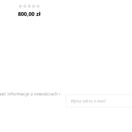
800,00
zł
wać informacje o nowościach i