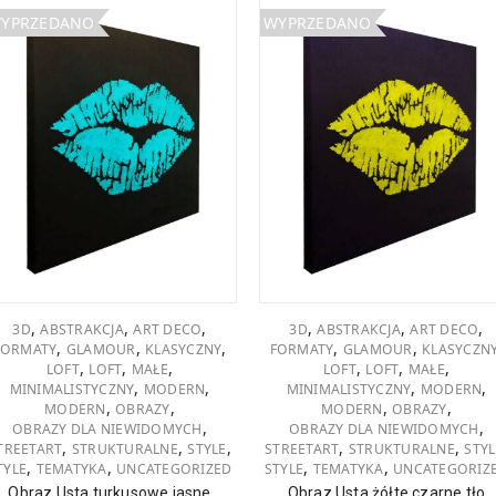
YPRZEDANO
WYPRZEDANO
,
,
,
,
,
,
3D
ABSTRAKCJA
ART DECO
3D
ABSTRAKCJA
ART DECO
,
,
,
,
,
FORMATY
GLAMOUR
KLASYCZNY
FORMATY
GLAMOUR
KLASYCZN
,
,
,
,
,
,
LOFT
LOFT
MAŁE
LOFT
LOFT
MAŁE
,
,
,
,
MINIMALISTYCZNY
MODERN
MINIMALISTYCZNY
MODERN
,
,
,
,
MODERN
OBRAZY
MODERN
OBRAZY
,
,
OBRAZY DLA NIEWIDOMYCH
OBRAZY DLA NIEWIDOMYCH
,
,
,
,
,
TREETART
STRUKTURALNE
STYLE
STREETART
STRUKTURALNE
STYL
,
,
,
,
TYLE
TEMATYKA
UNCATEGORIZED
STYLE
TEMATYKA
UNCATEGORIZ
Obraz Usta turkusowe jasne
Obraz Usta żółte czarne tło