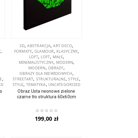
,
,
,
3D
ABSTRAKCJA
ART DECO
,
,
,
,
Y
FORMATY
GLAMOUR
KLASYCZNY
,
,
,
LOFT
LOFT
MAŁE
,
,
MINIMALISTYCZNY
MODERN
,
,
MODERN
OBRAZY
,
OBRAZY DLA NIEWIDOMYCH
,
,
,
,
E
STREETART
STRUKTURALNE
STYLE
,
,
ED
STYLE
TEMATYKA
UNCATEGORIZED
ło
Obraz Usta neonowe zielone
czarne tło struktura 60x60cm
199,00
zł