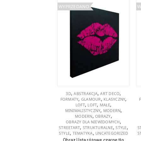
WYPRZEDANO
W
,
,
,
3D
ABSTRAKCJA
ART DECO
,
,
,
FORMATY
GLAMOUR
KLASYCZNY
,
,
,
LOFT
LOFT
MAŁE
,
,
MINIMALISTYCZNY
MODERN
,
,
MODERN
OBRAZY
,
OBRAZY DLA NIEWIDOMYCH
,
,
,
STREETART
STRUKTURALNE
STYLE
S
,
,
STYLE
TEMATYKA
UNCATEGORIZED
S
Obraz Usta różowe czarne tło