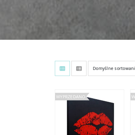
Domyślne sortowan
WYPRZEDANO
W