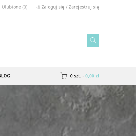
Ulubione (0)
Zaloguj się
/
Zarejestruj się
0
-
0,00
zł
BLOG