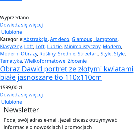
Wyprzedano
Dowiedz się więcej
Ulubione
Kategorie:
Abstrakcja
,
Art deco
,
Glamour
,
Hamptons
,
Klasyczny
,
Loft
,
Loft
,
Ludzie
,
Minimalistyczny
,
Modern
,
Modern
,
Obrazy
,
Rośliny
,
Średnie
,
Streetart
,
Style
,
Style
,
Tematyka
,
Wielkoformatowe
,
Złocenie
Obraz Dawid portret ze złotymi kwiatami
białe jasnoszare tło 110x110cm
1599,00
zł
Dowiedz się więcej
Ulubione
Newsletter
Podaj swój adres e-mail, jeżeli chcesz otrzymywać
informacje o nowościach i promocjach