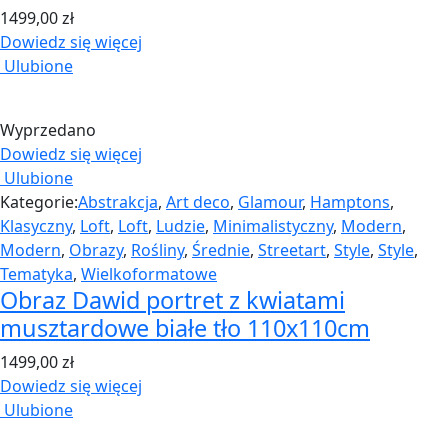
1499,00
zł
Dowiedz się więcej
Ulubione
Wyprzedano
Dowiedz się więcej
Ulubione
Kategorie:
Abstrakcja
,
Art deco
,
Glamour
,
Hamptons
,
Klasyczny
,
Loft
,
Loft
,
Ludzie
,
Minimalistyczny
,
Modern
,
Modern
,
Obrazy
,
Rośliny
,
Średnie
,
Streetart
,
Style
,
Style
,
Tematyka
,
Wielkoformatowe
Obraz Dawid portret z kwiatami
musztardowe białe tło 110x110cm
1499,00
zł
Dowiedz się więcej
Ulubione