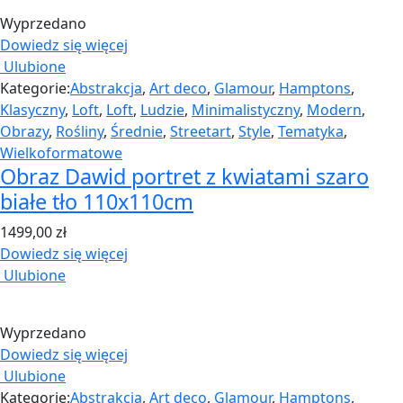
Wyprzedano
Dowiedz się więcej
Ulubione
Kategorie:
Abstrakcja
,
Art deco
,
Glamour
,
Hamptons
,
Klasyczny
,
Loft
,
Loft
,
Ludzie
,
Minimalistyczny
,
Modern
,
Obrazy
,
Rośliny
,
Średnie
,
Streetart
,
Style
,
Tematyka
,
Wielkoformatowe
Obraz Dawid portret z kwiatami szaro
białe tło 110x110cm
1499,00
zł
Dowiedz się więcej
Ulubione
Wyprzedano
Dowiedz się więcej
Ulubione
Kategorie:
Abstrakcja
,
Art deco
,
Glamour
,
Hamptons
,