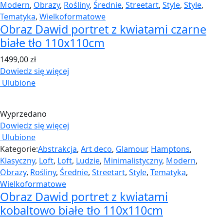
Modern
,
Obrazy
,
Rośliny
,
Średnie
,
Streetart
,
Style
,
Style
,
Tematyka
,
Wielkoformatowe
Obraz Dawid portret z kwiatami czarne
białe tło 110x110cm
1499,00
zł
Dowiedz się więcej
Ulubione
Wyprzedano
Dowiedz się więcej
Ulubione
Kategorie:
Abstrakcja
,
Art deco
,
Glamour
,
Hamptons
,
Klasyczny
,
Loft
,
Loft
,
Ludzie
,
Minimalistyczny
,
Modern
,
Obrazy
,
Rośliny
,
Średnie
,
Streetart
,
Style
,
Tematyka
,
Wielkoformatowe
Obraz Dawid portret z kwiatami
kobaltowo białe tło 110x110cm