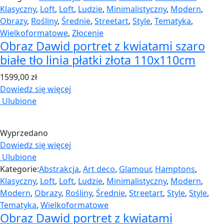
Klasyczny
,
Loft
,
Loft
,
Ludzie
,
Minimalistyczny
,
Modern
,
Obrazy
,
Rośliny
,
Średnie
,
Streetart
,
Style
,
Tematyka
,
Wielkoformatowe
,
Złocenie
Obraz Dawid portret z kwiatami szaro
białe tło linia płatki złota 110x110cm
1599,00
zł
Dowiedz się więcej
Ulubione
Wyprzedano
Dowiedz się więcej
Ulubione
Kategorie:
Abstrakcja
,
Art deco
,
Glamour
,
Hamptons
,
Klasyczny
,
Loft
,
Loft
,
Ludzie
,
Minimalistyczny
,
Modern
,
Modern
,
Obrazy
,
Rośliny
,
Średnie
,
Streetart
,
Style
,
Style
,
Tematyka
,
Wielkoformatowe
Obraz Dawid portret z kwiatami