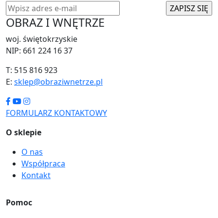
OBRAZ I WNĘTRZE
woj. świętokrzyskie
NIP: 661 224 16 37
T: 515 816 923
E:
sklep@obraziwnetrze.pl
FORMULARZ KONTAKTOWY
O sklepie
O nas
Współpraca
Kontakt
Pomoc