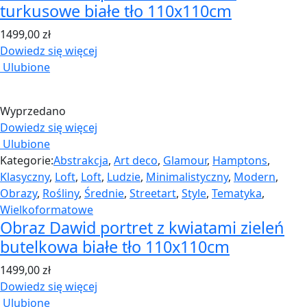
turkusowe białe tło 110x110cm
1499,00
zł
Dowiedz się więcej
Ulubione
Wyprzedano
Dowiedz się więcej
Ulubione
Kategorie:
Abstrakcja
,
Art deco
,
Glamour
,
Hamptons
,
Klasyczny
,
Loft
,
Loft
,
Ludzie
,
Minimalistyczny
,
Modern
,
Obrazy
,
Rośliny
,
Średnie
,
Streetart
,
Style
,
Tematyka
,
Wielkoformatowe
Obraz Dawid portret z kwiatami zieleń
butelkowa białe tło 110x110cm
1499,00
zł
Dowiedz się więcej
Ulubione