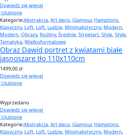
Dowiedz się więcej
Ulubione
Kategorie:
Abstrakcja
,
Art deco
,
Glamour
,
Hamptons
,
Klasyczny
,
Loft
,
Loft
,
Ludzie
,
Minimalistyczny
,
Modern
,
Modern
,
Obrazy
,
Rośliny
,
Średnie
,
Streetart
,
Style
,
Style
,
Tematyka
,
Wielkoformatowe
Obraz Dawid portret z kwiatami białe
jasnoszare tło 110x110cm
1499,00
zł
Dowiedz się więcej
Ulubione
Wyprzedano
Dowiedz się więcej
Ulubione
Kategorie:
Abstrakcja
,
Art deco
,
Glamour
,
Hamptons
,
Klasyczny
,
Loft
,
Loft
,
Ludzie
,
Minimalistyczny
,
Modern
,