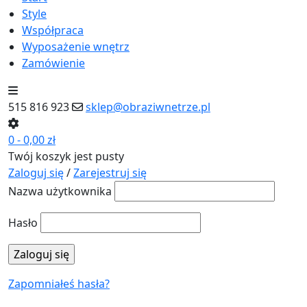
Style
Współpraca
Wyposażenie wnętrz
Zamówienie
515 816 923
sklep@obraziwnetrze.pl
0
-
0,00
zł
Twój koszyk jest pusty
Zaloguj się
/
Zarejestruj się
Nazwa użytkownika
Hasło
Zapomniałeś hasła?